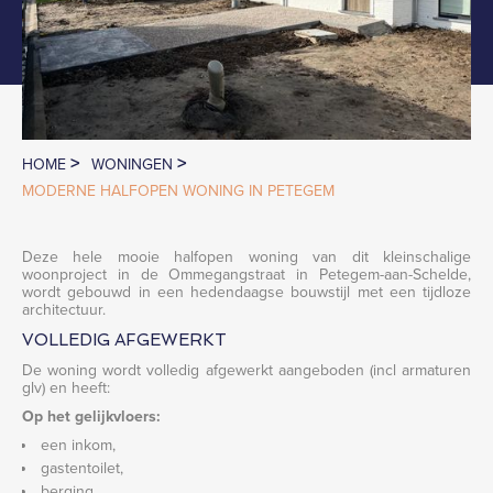
>
>
HOME
WONINGEN
MODERNE HALFOPEN WONING IN PETEGEM
Deze hele mooie halfopen woning van dit kleinschalige
woonproject in de Ommegangstraat in Petegem-aan-Schelde,
wordt gebouwd in een hedendaagse bouwstijl met een tijdloze
architectuur.
VOLLEDIG AFGEWERKT
De woning wordt volledig afgewerkt aangeboden (incl armaturen
glv) en heeft:
Op het gelijkvloers:
een inkom,
gastentoilet,
berging,