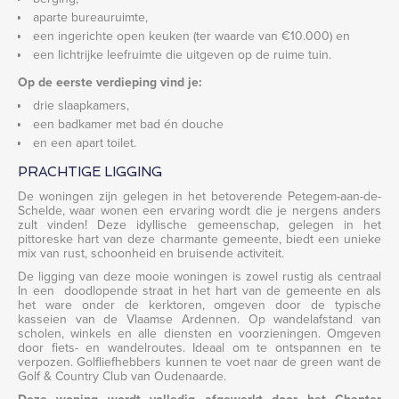
aparte bureauruimte,
een ingerichte open keuken (ter waarde van €10.000) en
een lichtrijke leefruimte die uitgeven op de ruime tuin.
Op de eerste verdieping vind je:
drie slaapkamers,
een badkamer met bad én douche
en een apart toilet.
PRACHTIGE LIGGING
De woningen zijn gelegen in het betoverende Petegem-aan-de-
Schelde, waar wonen een ervaring wordt die je nergens anders
zult vinden! Deze idyllische gemeenschap, gelegen in het
pittoreske hart van deze charmante gemeente, biedt een unieke
mix van rust, schoonheid en bruisende activiteit.
De ligging van deze mooie woningen is zowel rustig als centraal
In een doodlopende straat in het hart van de gemeente en als
het ware onder de kerktoren, omgeven door de typische
kasseien van de Vlaamse Ardennen. Op wandelafstand van
scholen, winkels en alle diensten en voorzieningen. Omgeven
door fiets- en wandelroutes. Ideaal om te ontspannen en te
verpozen. Golfliefhebbers kunnen te voet naar de green want de
Golf & Country Club van Oudenaarde.