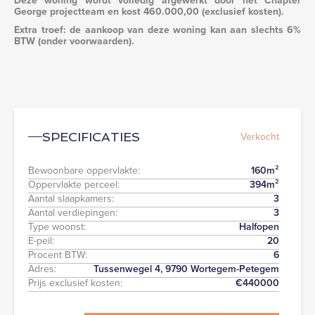
Deze woning wordt volledig afgewerkt door het Chapter
George projectteam en kost 460.000,00 (exclusief kosten).
Extra troef: de aankoop van deze woning kan aan slechts 6%
BTW (onder voorwaarden).
Verkocht
SPECIFICATIES
Bewoonbare oppervlakte:
160
m²
Oppervlakte perceel:
394
m²
Aantal slaapkamers:
3
Aantal verdiepingen:
3
Type woonst:
Halfopen
E-peil:
20
Procent BTW:
6
Adres:
Tussenwegel 4, 9790 Wortegem-Petegem
Prijs exclusief kosten:
€
440000