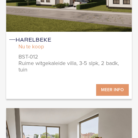
HARELBEKE
Nu te koop
BST-012
Ruime witgekaleide villa, 3-5 slpk, 2 badk,
tuin
MEER INFO