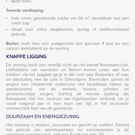
apart toilet.
Tweede verdieping:
hele ruime, geïsoleerde zolder van 50 m², bereikbaar met een
vaste trap
ideaal voor extra slaapkamers, opslag of multifunctioneel
gebruik.
Buiten
vindt men een zuidgerichte tuin (perceel 4 are) en een
carport aansluitend op de woning.
KNAPPE LIGGING
De woning biedt een heerlijk zicht op het kanaal Roeselare-Leie.
Liefhebbers van wandelen en fietsen komen zeker aan hun
trekken: via het jaagpad ga je in alle rust naar Roeselare of naar
de aansluiting met de Leie in Desselgem. Bovendien geniet dit
project een uitstekende mobiscore: vlot bereikbaar, station op
wandelsstand, net als winkels, horeca, scholen en
geneeskundige zorgen. Dankzij de nieuwe Lysbrug die
Kanaalpark met het centrum van Ingelmunster verbindt, sta je
vanaf volgend jaar in een mum van tijd in het bruisende
commerciële hart van de gemeente.
DUURZAAM EN ENERGIEZUINIG
Het ontwerp is modern, duurzaam en gericht op comfort. Dankzij
het gebruik van warmtepompen en zonnepanelen is de
woningen energiezuinig, met een E-peil van max. 20.