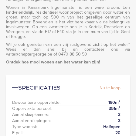
Wonen in Kanaalpark Ingelmunster is een ware droom. Een
kindvriendelijk, residentieel woonproject omgeven door water en
groen, maar toch op 500 m van het gezellige centrum van
Ingelmunster. Bovendien is het vlot bereikbaar via de belangrijke
invalswegen. Op een kwartiertje ben je in Kortrijk, Roeselare en
Waregem, en via de E17 of E40 sta je in een mum van tijd in Gent
of Brugge.
Wil je ook genieten van een vrij rustgevend zicht op het water?
Wees er dan snel bij en contacteer ons via
write@chaptergeorge.be of 0470 88 50 50
Ontdek hoe mooi wonen aan het water kan zijn!
SPECIFICATIES
Nu te koop
Bewoonbare oppervlakte:
190
m²
Oppervlakte perceel:
351
m²
Aantal slaapkamers:
3
Aantal verdiepingen:
3
Type woonst:
Halfopen
E-peil:
20