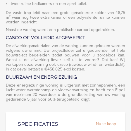
twee ruime badkamers en een apart toilet.
De vaste trap leidt naar een grote geïsoleerde zolder van 46,75
m² waar nog twee extra kamer of een polyvalente ruimte kunnen
worden ingericht.
Naast de woning wordt een praktische carport opgetrokken.
CASCO OF VOLLEDIG AFGEWERKT
De afwerkingsmaterialen van de woning kunnen gekozen worden
volgens uw smaak. Uw projectleider zal u gedurende het hele
bouwtraject begeleiden zodat bouwen voor u zorgeloos kan.
Wenst u de afwerking liever zelf uit te voeren? Dat kan! Wij
verkopen deze woning ook casco (ruwbouw wind- en waterdicht).
In dat geval betaalt u €458.825 excl kosten.
DUURZAAM EN ENERGIEZUINIG
Deze energiezuinige woning is uitgerust met zonnepanelen, een
lucht-water warmtepomp en vloerverwarming en heeft een E-peil
van maximum 20 waardoor u de grondbelasting van uw woning
gedurende 5 jaar voor 50% terugbetaald krijgt.
Nu te koop
SPECIFICATIES