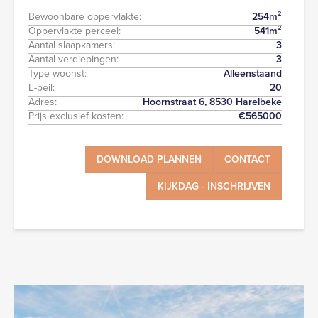
Bewoonbare oppervlakte:
254
m²
Oppervlakte perceel:
541
m²
Aantal slaapkamers:
3
Aantal verdiepingen:
3
Type woonst:
Alleenstaand
E-peil:
20
Adres:
Hoornstraat 6, 8530 Harelbeke
Prijs exclusief kosten:
€
565000
DOWNLOAD PLANNEN
CONTACT
KIJKDAG - INSCHRIJVEN