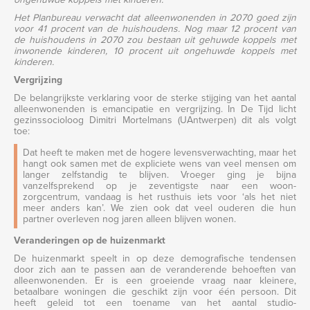
Het Planbureau verwacht dat alleenwonenden in 2070 goed zijn
voor 41 procent van de huishoudens. Nog maar 12 procent van
de huishoudens in 2070 zou bestaan uit gehuwde koppels met
inwonende kinderen, 10 procent uit ongehuwde koppels met
kinderen.
Vergrijzing
De belangrijkste verklaring voor de sterke stijging van het aantal
alleenwonenden is emancipatie en vergrijzing. In De Tijd licht
gezinssocioloog Dimitri Mortelmans (UAntwerpen) dit als volgt
toe:
Dat heeft te maken met de hogere levensverwachting, maar het
hangt ook samen met de expliciete wens van veel mensen om
langer zelfstandig te blijven. Vroeger ging je bijna
vanzelfsprekend op je zeventigste naar een woon-
zorgcentrum, vandaag is het rusthuis iets voor ‘als het niet
meer anders kan’. We zien ook dat veel ouderen die hun
partner overleven nog jaren alleen blijven wonen.
Veranderingen op de huizenmarkt
De huizenmarkt speelt in op deze demografische tendensen
door zich aan te passen aan de veranderende behoeften van
alleenwonenden. Er is een groeiende vraag naar kleinere,
betaalbare woningen die geschikt zijn voor één persoon. Dit
heeft geleid tot een toename van het aantal studio-