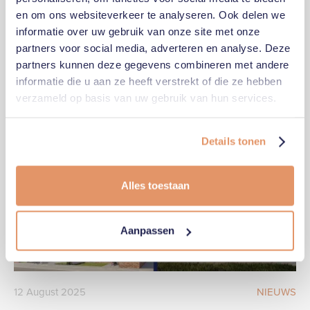
13
September
2022
BLOGARTIKEL
en om ons websiteverkeer te analyseren. Ook delen we
Chapter George Stories #2 - een partner aan het
informatie over uw gebruik van onze site met onze
woord
partners voor social media, adverteren en analyse. Deze
partners kunnen deze gegevens combineren met andere
informatie die u aan ze heeft verstrekt of die ze hebben
verzameld op basis van uw gebruik van hun services.
Details tonen
Alles toestaan
Aanpassen
12
August
2025
NIEUWS