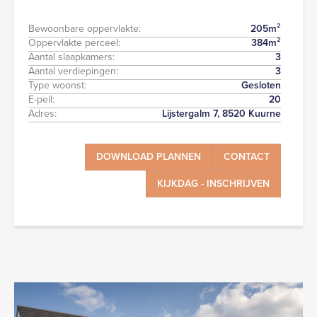
Bewoonbare oppervlakte:
205
m²
Oppervlakte perceel:
384
m²
Aantal slaapkamers:
3
Aantal verdiepingen:
3
Type woonst:
Gesloten
E-peil:
20
Adres:
Lijstergalm 7, 8520 Kuurne
DOWNLOAD PLANNEN
CONTACT
KIJKDAG - INSCHRIJVEN