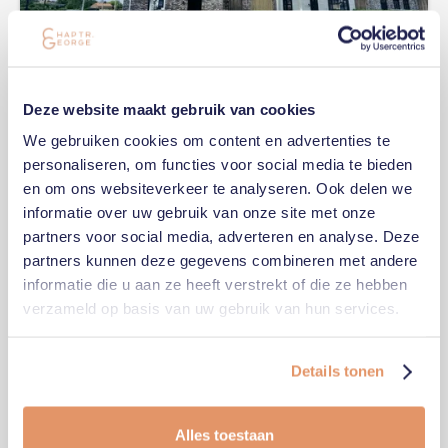
Deze website maakt gebruik van cookies
We gebruiken cookies om content en advertenties te
personaliseren, om functies voor social media te bieden
INSCHRIJVEN VOOR EEN KIJKDAG
en om ons websiteverkeer te analyseren. Ook delen we
Schrijf je in om onze nieuwste woningen en
informatie over uw gebruik van onze site met onze
appartementen te bezichtigen. Vind jouw toekomstige thuis
tijdens onze kijkdagen!
partners voor social media, adverteren en analyse. Deze
partners kunnen deze gegevens combineren met andere
informatie die u aan ze heeft verstrekt of die ze hebben
verzameld op basis van uw gebruik van hun services.
Details tonen
Alles toestaan