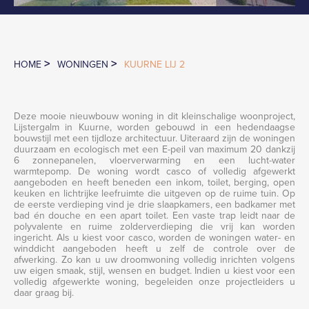
>
>
HOME
WONINGEN
KUURNE LIJ 2
Deze mooie nieuwbouw woning in dit kleinschalige woonproject,
Lijstergalm in Kuurne, worden gebouwd in een hedendaagse
bouwstijl met een tijdloze architectuur. Uiteraard zijn de woningen
duurzaam en ecologisch met een E-peil van maximum 20 dankzij
6 zonnepanelen, vloerverwarming en een lucht-water
warmtepomp. De woning wordt casco of volledig afgewerkt
aangeboden en heeft beneden een inkom, toilet, berging, open
keuken en lichtrijke leefruimte die uitgeven op de ruime tuin. Op
de eerste verdieping vind je drie slaapkamers, een badkamer met
bad én douche en een apart toilet. Een vaste trap leidt naar de
polyvalente en ruime zolderverdieping die vrij kan worden
ingericht. Als u kiest voor casco, worden de woningen water- en
winddicht aangeboden heeft u zelf de controle over de
afwerking. Zo kan u uw droomwoning volledig inrichten volgens
uw eigen smaak, stijl, wensen en budget. Indien u kiest voor een
volledig afgewerkte woning, begeleiden onze projectleiders u
daar graag bij.