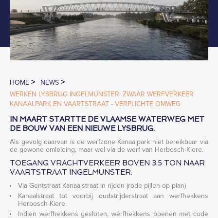
>
>
HOME
NEWS
WERKEN LYSBRUG INGELMUNSTER: ZWAAR WERFVERKEER
KANAALPARK EN VAARTSTRAAT - VERPLICHTE OMWEG
IN MAART STARTTE DE VLAAMSE WATERWEG MET
DE BOUW VAN EEN NIEUWE LYSBRUG.
Als gevolg daarvan is de werfzone Kanaalpark niet bereikbaar via
de gewone omleiding, maar wel via de werf van Herbosch-Kiere.
TOEGANG VRACHTVERKEER BOVEN 3.5 TON NAAR
VAARTSTRAAT INGELMUNSTER.
Via Gentstraat Kanaalstraat in rijden (rode pijlen op plan)
Kanaalstraat tot voorbij oudstrijderstraat aan werfhekkens
Herbosch-Kiere.
Indien werfhekkens gesloten, werfhekkens openen met code