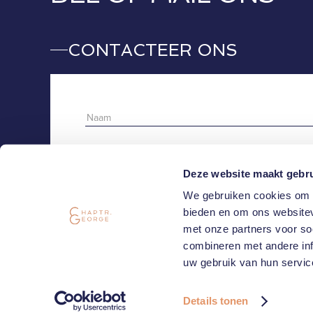
CONTACTEER ONS
Deze website maakt gebru
We gebruiken cookies om c
bieden en om ons websitev
met onze partners voor so
combineren met andere inf
Ik aanvaard de
privacy policy
.
Schrijf me in op
uw gebruik van hun servic
Details tonen