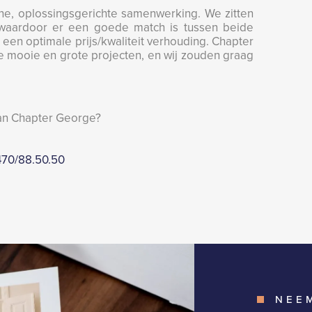
jne, oplossingsgerichte samenwerking. We zitten
waardoor er een goede match is tussen beide
 een optimale prijs/kwaliteit verhouding. Chapter
e mooie en grote projecten, en wij zouden graag
van Chapter George?
70/88.50.50
NEE