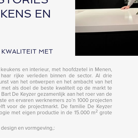
UKENS EN
. KWALITEIT MET
 keukens en interieur, met hoofdzetel in Menen,
aar rijke verleden binnen de sector. Al drie
unst van het ontwerpen en het ambacht van het
met als doel de beste kwaliteit op de markt te
Bart De Keyzer gezamenlijk aan het roer van de
ste en ervaren werknemers zo’n 1000 projecten
lft voor de projectmarkt. De familie De Keyzer
2
gie met eigen productie in de 15.000 m
grote
r design en vormgeving,: