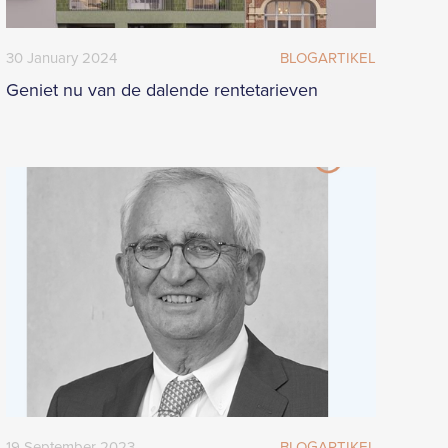
30
January
2024
BLOGARTIKEL
Geniet nu van de dalende rentetarieven
19
September
2023
BLOGARTIKEL