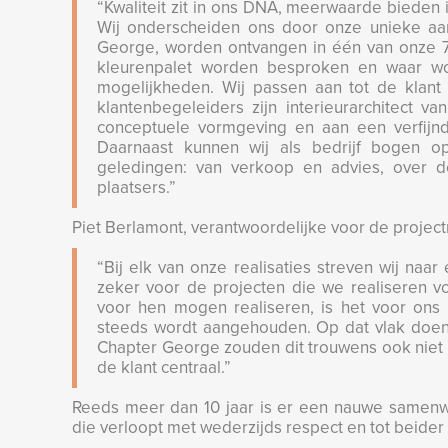
“Kwaliteit zit in ons DNA, meerwaarde bieden i
Wij onderscheiden ons door onze unieke aa
George, worden ontvangen in één van onze 7 
kleurenpalet worden besproken en waar wo
mogelijkheden. Wij passen aan tot de klant
klantenbegeleiders zijn interieurarchitect 
conceptuele vormgeving en aan een verfijnd
Daarnaast kunnen wij als bedrijf bogen op
geledingen: van verkoop en advies, over de
plaatsers.”
Piet Berlamont, verantwoordelijke voor de projectm
“Bij elk van onze realisaties streven wij naa
zeker voor de projecten die we realiseren 
voor hen mogen realiseren, is het voor ons u
steeds wordt aangehouden. Op dat vlak doen
Chapter George zouden dit trouwens ook niet 
de klant centraal.”
Reeds meer dan 10 jaar is er een nauwe samenw
die verloopt met wederzijds respect en tot beider