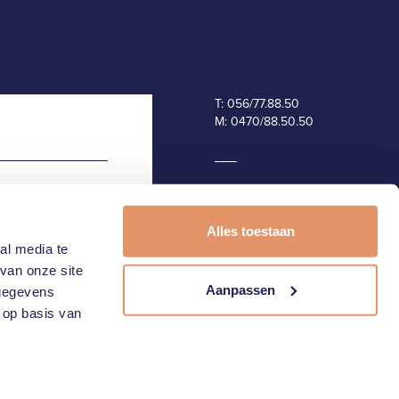
T:
056/77.88.50
M:
0470/88.50.50
Alles toestaan
al media te
van onze site
Aanpassen
 gegevens
 op basis van