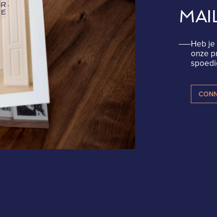
MAI
Heb je 
onze p
spoedig
CONN