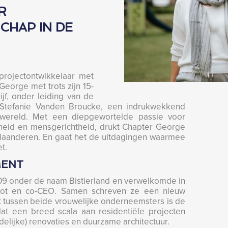
R
HAP IN DE
projectontwikkelaar met
George met trots zijn 15-
ijf, onder leiding van de
 Stefanie Vanden Broucke, een indrukwekkend
dwereld. Met een diepgewortelde passie voor
mheid en mensgerichtheid, drukt Chapter George
Vlaanderen. En gaat het de uitdagingen waarmee
t.
MENT
2009 onder de naam Bistierland en verwelkomde in
oot en co-CEO. Samen schreven ze een nieuw
 tussen beide vrouwelijke onderneemsters is de
at een breed scala aan residentiële projecten
delijke) renovaties en duurzame architectuur.