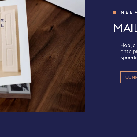
NEE
MAI
Heb je 
onze p
spoedig
CONN