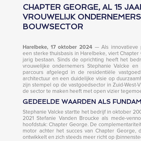
CHAPTER GEORGE, AL 15 JAA
VROUWELIJK ONDERNEMERSC
BOUWSECTOR
Harelbeke, 17 oktober 2024
— Als innovatieve 
een sterke thuisbasis in Harelbeke, viert Chapter 
jarig bestaan. Sinds de oprichting heeft het bedr
vrouwelijke ondernemers Stephanie Valcke en
parcours afgelegd in de residentiële vastgoe
architectuur en een duidelijke visie op duurzaa
zijn stempel op de vastgoedsector in Zuid-West-
de sector te maken heeft met open vizier tegemoe
GEDEELDE WAARDEN ALS FUNDA
Stephanie Valcke startte het bedrijf in oktober 
2021 Stefanie Vanden Broucke als mede-venn
hoofdstuk: Chapter George. De complementariteit
motor achter het succes van Chapter George, d
ontwikkelt en zich steeds meer richt op (binnenste