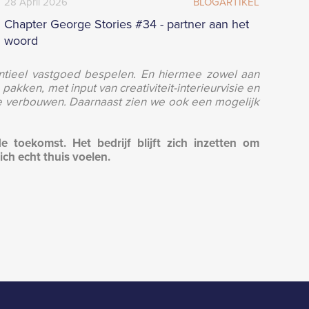
28
April
2026
BLOGARTIKEL
Chapter George Stories #34 - partner aan het
woord
entieel vastgoed bespelen. En hiermee zowel aan
akken, met input van creativiteit-interieurvisie en
te verbouwen. Daarnaast zien we ook een mogelijk
e toekomst. Het bedrijf blijft zich inzetten om
ch echt thuis voelen.