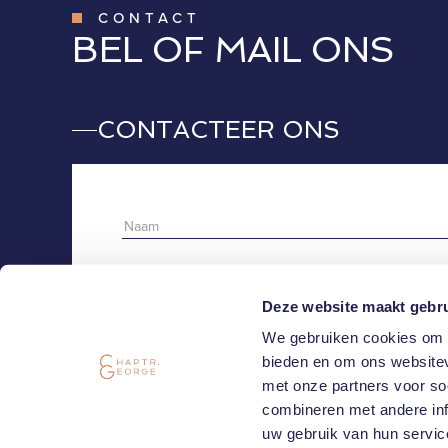
CONTACT
BEL OF MAIL ONS
CONTACTEER ONS
Deze website maakt gebru
We gebruiken cookies om c
bieden en om ons websitev
met onze partners voor so
combineren met andere inf
Ik aanvaard de
privacy policy
.
Schrijf me in op
uw gebruik van hun servic