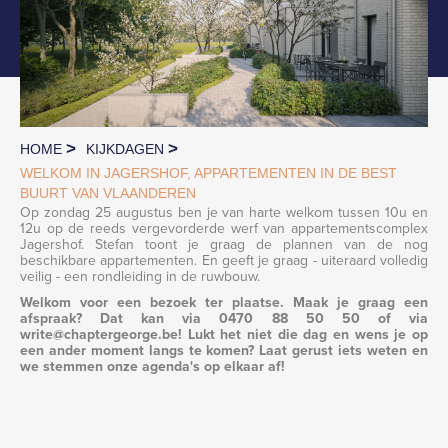
>
>
HOME
KIJKDAGEN
WELKOM IN JAGERSHOF, APPARTEMENTEN IN DE BEST
BUURT VAN VLAANDEREN
Op zondag 25 augustus ben je van harte welkom tussen 10u en
12u op de reeds vergevorderde werf van appartementscomplex
Jagershof. Stefan toont je graag de plannen van de nog
beschikbare appartementen. En geeft je graag - uiteraard volledig
veilig - een rondleiding in de ruwbouw.
Welkom voor een bezoek ter plaatse. Maak je graag een
afspraak? Dat kan via 0470 88 50 50 of via
write@chaptergeorge.be! Lukt het niet die dag en wens je op
een ander moment langs te komen? Laat gerust iets weten en
we stemmen onze agenda's op elkaar af!