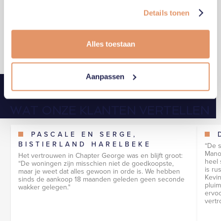
Ik aanvaard de
privacy policy
.
Schrijf me in op de nieuwsbrief.
Details tonen
Alles toestaan
Aanpassen
WAT ONZE KLANTEN VERTELLEN
PASCALE EN SERGE,
BISTIERLAND HARELBEKE
“De 
Mano,
Het vertrouwen in Chapter George was en blijft groot:
heel 
“De woningen zijn misschien niet de goedkoopste,
is ru
maar je weet dat alles gewoon in orde is. We hebben
Kevin
sinds de aankoop 18 maanden geleden geen seconde
pluim
wakker gelegen."
ervoo
vertr