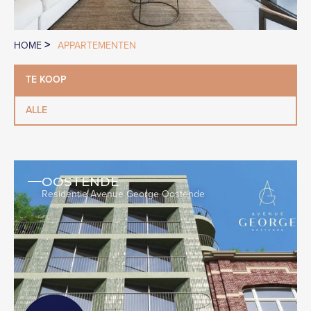
>
HOME
APPARTEMENTEN
TE KOOP
ALLE
OOSTENDE
Residentie Avenue George Oostende