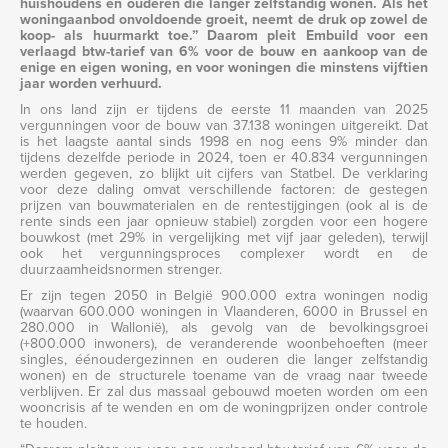
huishoudens en ouderen die langer zelfstandig wonen. Als het
woningaanbod onvoldoende groeit, neemt de druk op zowel de
koop- als huurmarkt toe.” Daarom pleit Embuild voor een
verlaagd btw-tarief van 6% voor de bouw en aankoop van de
enige en eigen woning, en voor woningen die minstens vijftien
jaar worden verhuurd.
In ons land zijn er tijdens de eerste 11 maanden van 2025
vergunningen voor de bouw van 37.138 woningen uitgereikt. Dat
is het laagste aantal sinds 1998 en nog eens 9% minder dan
tijdens dezelfde periode in 2024, toen er 40.834 vergunningen
werden gegeven, zo blijkt uit cijfers van Statbel. De verklaring
voor deze daling omvat verschillende factoren: de gestegen
prijzen van bouwmaterialen en de rentestijgingen (ook al is de
rente sinds een jaar opnieuw stabiel) zorgden voor een hogere
bouwkost (met 29% in vergelijking met vijf jaar geleden), terwijl
ook het vergunningsproces complexer wordt en de
duurzaamheidsnormen strenger.
Er zijn tegen 2050 in België 900.000 extra woningen nodig
(waarvan 600.000 woningen in Vlaanderen, 6000 in Brussel en
280.000 in Wallonië), als gevolg van de bevolkingsgroei
(+800.000 inwoners), de veranderende woonbehoeften (meer
singles, éénoudergezinnen en ouderen die langer zelfstandig
wonen) en de structurele toename van de vraag naar tweede
verblijven. Er zal dus massaal gebouwd moeten worden om een
wooncrisis af te wenden en om de woningprijzen onder controle
te houden.