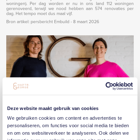
woningen). Per dag worden er nu in ons land 112 woningen
gerenoveerd, terwijl we nood hebben aan 574 renovaties per
dag. Het tempo moet dus maal vijf.
Bron artikel: persbericht Embuild - 8 maart 2026
Deze website maakt gebruik van cookies
We gebruiken cookies om content en advertenties te
04
July
2023
BLOGARTIKEL
personaliseren, om functies voor social media te bieden
Een sterk bedrijf geleid door twee 'stercke' dames
en om ons websiteverkeer te analyseren. Ook delen we