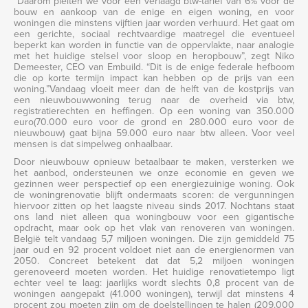
“Daarom pleiten we voor een verlaagd btw-tarief van 6% voor de
bouw en aankoop van de enige en eigen woning, en voor
woningen die minstens vijftien jaar worden verhuurd. Het gaat om
een gerichte, sociaal rechtvaardige maatregel die eventueel
beperkt kan worden in functie van de oppervlakte, naar analogie
met het huidige stelsel voor sloop en heropbouw”, zegt Niko
Demeester, CEO van Embuild. “Dit is de enige federale hefboom
die op korte termijn impact kan hebben op de prijs van een
woning.”Vandaag vloeit meer dan de helft van de kostprijs van
een nieuwbouwwoning terug naar de overheid via btw,
registratierechten en heffingen. Op een woning van 350.000
euro(70.000 euro voor de grond en 280.000 euro voor de
nieuwbouw) gaat bijna 59.000 euro naar btw alleen. Voor veel
mensen is dat simpelweg onhaalbaar.
Door nieuwbouw opnieuw betaalbaar te maken, versterken we
het aanbod, ondersteunen we onze economie en geven we
gezinnen weer perspectief op een energiezuinige woning. Ook
de woningrenovatie blijft ondermaats scoren: de vergunningen
hiervoor zitten op het laagste niveau sinds 2017. Nochtans staat
ons land niet alleen qua woningbouw voor een gigantische
opdracht, maar ook op het vlak van renoveren van woningen.
België telt vandaag 5,7 miljoen woningen. Die zijn gemiddeld 75
jaar oud en 92 procent voldoet niet aan de energienormen van
2050. Concreet betekent dat dat 5,2 miljoen woningen
gerenoveerd moeten worden. Het huidige renovatietempo ligt
echter veel te laag: jaarlijks wordt slechts 0,8 procent van de
woningen aangepakt (41.000 woningen), terwijl dat minstens 4
procent zou moeten zijn om de doelstellingen te halen (209.000