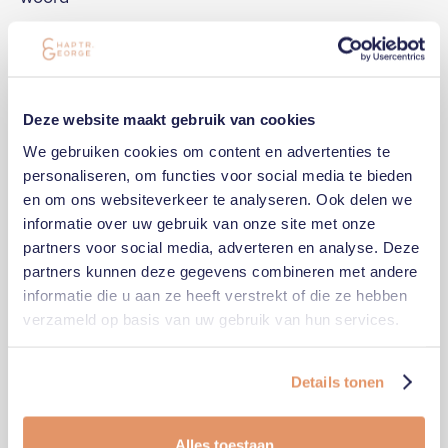
Deze website maakt gebruik van cookies
We gebruiken cookies om content en advertenties te
personaliseren, om functies voor social media te bieden
en om ons websiteverkeer te analyseren. Ook delen we
informatie over uw gebruik van onze site met onze
partners voor social media, adverteren en analyse. Deze
partners kunnen deze gegevens combineren met andere
informatie die u aan ze heeft verstrekt of die ze hebben
verzameld op basis van uw gebruik van hun services.
08
March
2026
BLOGARTIKEL
Kan een wooncrisis nog worden vermeden?
Details tonen
Alles toestaan