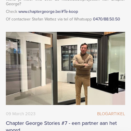
George?
Check
www.chaptergeorge.be/#Te-koop
Of contacteer Stefan Wattez via tel of Whatsapp
0470/88.50.50
09
March
2023
BLOGARTIKEL
Chapter George Stories #7 - een partner aan het
woord