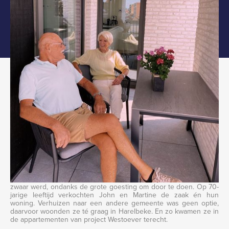
>
>
HOME
NEWS
CHAPTER GEORGE STORIES #3 - EEN KLANT AAN HET WOORD
CHAPTER GEORGE STORIES #3 - JOHN
EN MARTINE VRIELYNCK-D'HONDT
Tot voor kort woonden John en Martine in de woning bij hun
zaak. Aan stoppen dachten ze niet, tot het werk hen toch te
zwaar werd, ondanks de grote goesting om door te doen. Op 70-
jarige leeftijd verkochten John en Martine de zaak én hun
woning. Verhuizen naar een andere gemeente was geen optie,
daarvoor woonden ze té graag in Harelbeke. En zo kwamen ze in
de appartementen van project Westoever terecht.