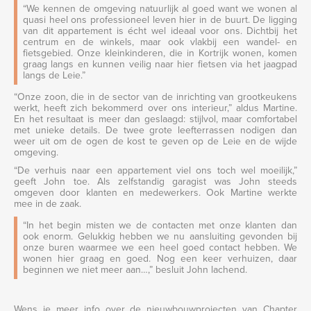
“We kennen de omgeving natuurlijk al goed want we wonen al
quasi heel ons professioneel leven hier in de buurt. De ligging
van dit appartement is écht wel ideaal voor ons. Dichtbij het
centrum en de winkels, maar ook vlakbij een wandel- en
fietsgebied. Onze kleinkinderen, die in Kortrijk wonen, komen
graag langs en kunnen veilig naar hier fietsen via het jaagpad
langs de Leie.”
“Onze zoon, die in de sector van de inrichting van grootkeukens
werkt, heeft zich bekommerd over ons interieur,” aldus Martine.
En het resultaat is meer dan geslaagd: stijlvol, maar comfortabel
met unieke details. De twee grote leefterrassen nodigen dan
weer uit om de ogen de kost te geven op de Leie en de wijde
omgeving.
“De verhuis naar een appartement viel ons toch wel moeilijk,”
geeft John toe. Als zelfstandig garagist was John steeds
omgeven door klanten en medewerkers. Ook Martine werkte
mee in de zaak.
“In het begin misten we de contacten met onze klanten dan
ook enorm. Gelukkig hebben we nu aansluiting gevonden bij
onze buren waarmee we een heel goed contact hebben. We
wonen hier graag en goed. Nog een keer verhuizen, daar
beginnen we niet meer aan…,” besluit John lachend.
Wens je meer info over de nieuwbouwprojecten van Chapter