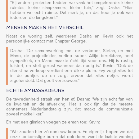
“Bij andere projecten hadden we vaak het omgekeerde: kleine
ruimtes, kleine slaapkamers, kleine tuin,” zegt Dasha. “Hier
hebben we echt ruimte. Dat merk je, en dat hoor je ook van
iedereen die langskomt.”
MENSEN MAKEN HET VERSCHIL
Naast de woning zelf, waarderen Dasha en Kevin ook het
persoonlijke contact met Chapter George.
Dasha: “De samenwerking met de verkoper, Stefan, en met
Mano, de projectleider, verliep super. Altijd bereikbaar, heel
sympathiek, en Mano maakte écht tijd voor ons. Hij is rustig,
luistert, en stelt gerust wanneer dat nodig is.” Kevin: “Ook de
dienst na verkoop verdient een dikke pluim. Evy volgt alles tot
in de puntjes op en zorgt ervoor dat alles netjes wordt
afgehandeld. Dat geeft vertrouwen.”
ECHTE AMBASSADEURS
De tevredenheid straalt van hen af. Dasha: “We zijn echt fan van
de kwaliteit en de afwerking. Het is ook fijn dat de meeste
aannemers Nederlandstalig zijn, dat maakt de communicatie
zoveel makkelijker.”
En met een glimlach voegen ze eraan toe: Kevin:
“We zouden hier zó opnieuw kopen. En eigenlijk hopen we dat
onze toekomstige buren dat ook doen, want de laatste woning