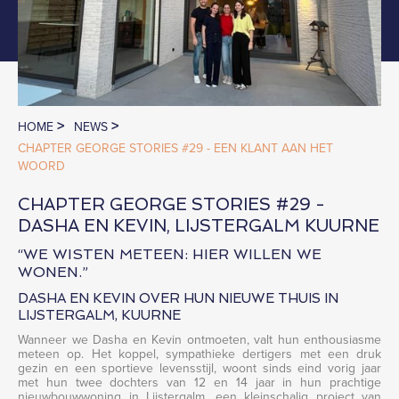
>
>
HOME
NEWS
CHAPTER GEORGE STORIES #29 - EEN KLANT AAN HET
WOORD
CHAPTER GEORGE STORIES #29 -
DASHA EN KEVIN, LIJSTERGALM KUURNE
“WE WISTEN METEEN: HIER WILLEN WE
WONEN.”
DASHA EN KEVIN OVER HUN NIEUWE THUIS IN
LIJSTERGALM, KUURNE
Wanneer we Dasha en Kevin ontmoeten, valt hun enthousiasme
meteen op. Het koppel, sympathieke dertigers met een druk
gezin en een sportieve levensstijl, woont sinds eind vorig jaar
met hun twee dochters van 12 en 14 jaar in hun prachtige
nieuwbouwwoning in Lijstergalm, een kleinschalig project van