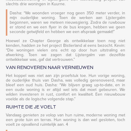
slechts drie woningen in Kuurne.
Dasha: “We woonden vroeger nog geen 350 meter verder, in
mijn ouderlijke woning. Toen de werken aan Lijstergalm
begonnen, waren we meteen nieuwsgierig. Zodra de ruwbouw
er stond en we een flyer in de bus kregen, hebben we geen
seconde getwijfeld en hebben we een afspraak gemaakt!”
Hoewel ze Chapter George als ontwikkelaar toen nog niet
kenden, hadden ze het project Bistierland al eens bezocht. Kevin:
“Die woningen vielen ons echt op door hun uitstraling en
afwerking. Toen we zagen dat Lijstergalm van dezelfde
ontwikkelaar was, gaf dat vertrouwen.”
VAN RENOVEREN NAAR VERNIEUWEN
Het koppel was niet aan zijn proefstuk toe. Hun vorige woning,
de ouderlijke thuis van Dasha, was volledig gerenoveerd, maar
bleef een oud huis. Dasha: “We blijven graag up-to-date, en in
een oude woning is er altijd wel iets dat moet gebeuren. We
wilden investeren in rust, comfort en kwaliteit. Een nieuwbouw
voelde als de logische volgende stap.”
RUIMTE DIE JE VOELT
Vandaag genieten ze volop van hun ruime, moderne woning met
een grote tuin en terras. Hun woning is dan wel gesloten, toch
voelt ze opvallend ruimtelijk aan. 4