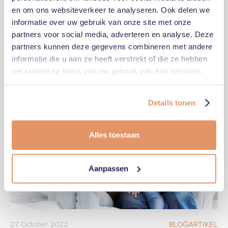
en om ons websiteverkeer te analyseren. Ook delen we
16
August
2022
BLOGARTIKEL
informatie over uw gebruik van onze site met onze
Chapter George Stories #1 - een klant aan het
partners voor social media, adverteren en analyse. Deze
woord
partners kunnen deze gegevens combineren met andere
informatie die u aan ze heeft verstrekt of die ze hebben
verzameld op basis van uw gebruik van hun services.
Details tonen
Alles toestaan
Aanpassen
27
October
2022
BLOGARTIKEL