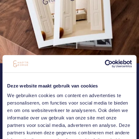
NEEM CONTACT MET ONS OP
Deze website maakt gebruik van cookies
MAIL OF BEL ONS
We gebruiken cookies om content en advertenties te
personaliseren, om functies voor social media te bieden
Heb je een vraag of ben je geïnteresseerd in één van onze
en om ons websiteverkeer te analyseren. Ook delen we
projecten? Laat het ons weten. Wij nemen zo spoedig mogelijk
contact met jou op.
informatie over uw gebruik van onze site met onze
partners voor social media, adverteren en analyse. Deze
partners kunnen deze gegevens combineren met andere
CONNECT WITH US