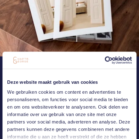
NEEM CONTACT MET ONS OP
MAIL OF BEL ONS
Deze website maakt gebruik van cookies
We gebruiken cookies om content en advertenties te
Heb je een vraag of ben je geïnteresseerd in één van onze
personaliseren, om functies voor social media te bieden
projecten? Laat het ons weten. Wij nemen zo spoedig mogelijk
en om ons websiteverkeer te analyseren. Ook delen we
contact met jou op.
informatie over uw gebruik van onze site met onze
partners voor social media, adverteren en analyse. Deze
CONNECT WITH US
partners kunnen deze gegevens combineren met andere
informatie die u aan ze heeft verstrekt of die ze hebben