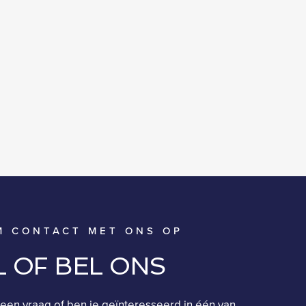
M CONTACT MET ONS OP
L OF BEL ONS
een vraag of ben je geïnteresseerd in één van