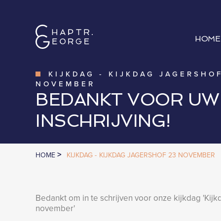
HOME
KIJKDAG
-
KIJKDAG JAGERSHOF
NOVEMBER
BEDANKT VOOR UW
INSCHRIJVING!
>
HOME
KIJKDAG -
KIJKDAG JAGERSHOF 23 NOVEMBER
Bedankt om in te schrijven voor onze kijkdag '
Kijk
november
'