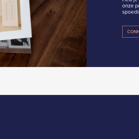
onze p
spoedig
CONN