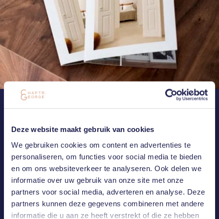
NEEM CONTACT MET ONS OP
MAIL OF BEL ONS
Deze website maakt gebruik van cookies
We gebruiken cookies om content en advertenties te
Heb je een vraag of ben je geïnteresseerd in één van onze
personaliseren, om functies voor social media te bieden
projecten? Laat het ons weten. Wij nemen zo spoedig mogelijk
en om ons websiteverkeer te analyseren. Ook delen we
contact met jou op.
informatie over uw gebruik van onze site met onze
partners voor social media, adverteren en analyse. Deze
CONNECT WITH US
partners kunnen deze gegevens combineren met andere
informatie die u aan ze heeft verstrekt of die ze hebben