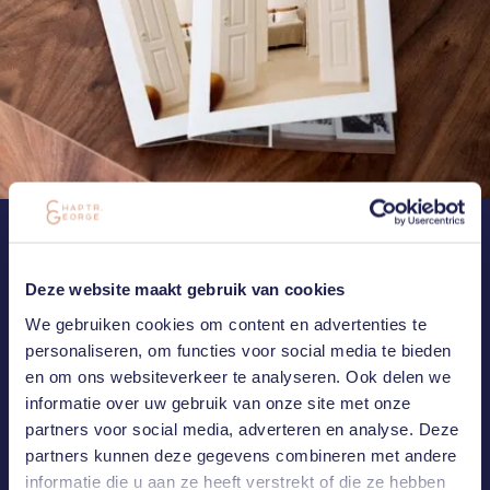
NEEM CONTACT MET ONS OP
MAIL OF BEL ONS
Deze website maakt gebruik van cookies
We gebruiken cookies om content en advertenties te
Heb je een vraag of ben je geïnteresseerd in één van onze
personaliseren, om functies voor social media te bieden
projecten? Laat het ons weten. Wij nemen zo spoedig mogelijk
en om ons websiteverkeer te analyseren. Ook delen we
contact met jou op.
informatie over uw gebruik van onze site met onze
partners voor social media, adverteren en analyse. Deze
CONNECT WITH US
partners kunnen deze gegevens combineren met andere
informatie die u aan ze heeft verstrekt of die ze hebben