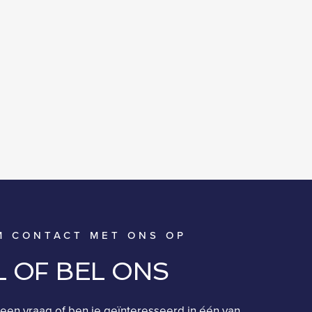
M CONTACT MET ONS OP
L OF BEL ONS
een vraag of ben je geïnteresseerd in één van