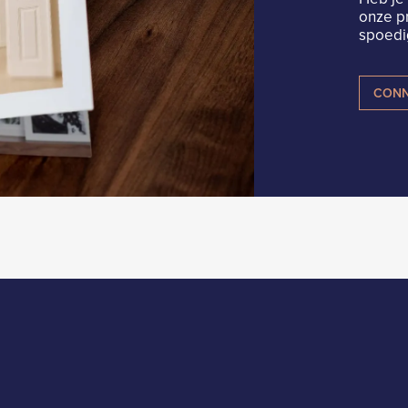
onze p
spoedig
CONN