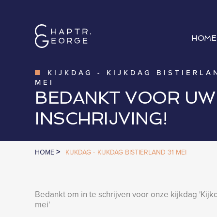
HOME
KIJKDAG
-
KIJKDAG BISTIERLA
MEI
BEDANKT VOOR UW
INSCHRIJVING!
>
HOME
KIJKDAG -
KIJKDAG BISTIERLAND 31 MEI
Bedankt om in te schrijven voor onze kijkdag '
Kijk
mei
'