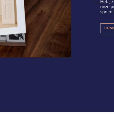
Heb je 
onze p
spoedig
CONN