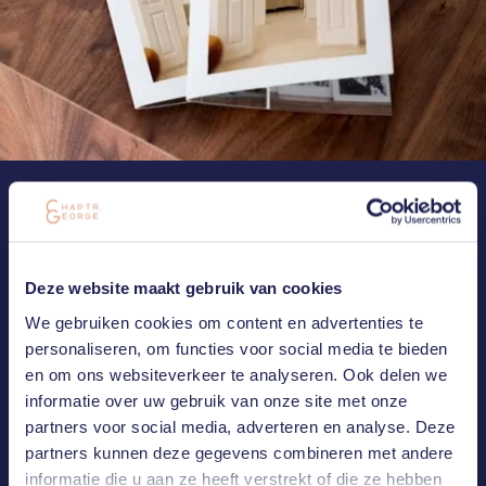
NEEM CONTACT MET ONS OP
MAIL OF BEL ONS
Deze website maakt gebruik van cookies
Heb je een vraag of ben je geïnteresseerd in één van onze
We gebruiken cookies om content en advertenties te
projecten? Laat het ons weten. Wij nemen zo spoedig mogelijk
contact met jou op.
personaliseren, om functies voor social media te bieden
en om ons websiteverkeer te analyseren. Ook delen we
informatie over uw gebruik van onze site met onze
CONNECT WITH US
partners voor social media, adverteren en analyse. Deze
partners kunnen deze gegevens combineren met andere
informatie die u aan ze heeft verstrekt of die ze hebben