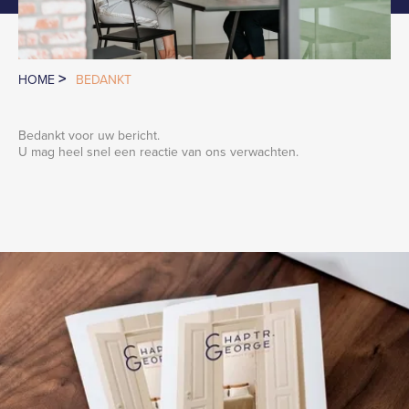
>
HOME
BEDANKT
Bedankt voor uw bericht.
U mag heel snel een reactie van ons verwachten.